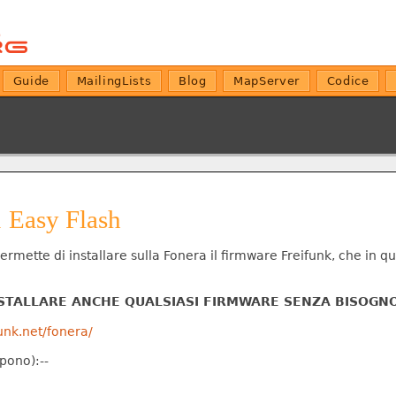
Guide
MailingLists
Blog
MapServer
Codice
 Easy Flash
rmette di installare sulla Fonera il firmware Freifunk, che in 
STALLARE ANCHE QUALSIASI FIRMWARE SENZA BISOGNO 
unk.net/fonera/
mpono):--