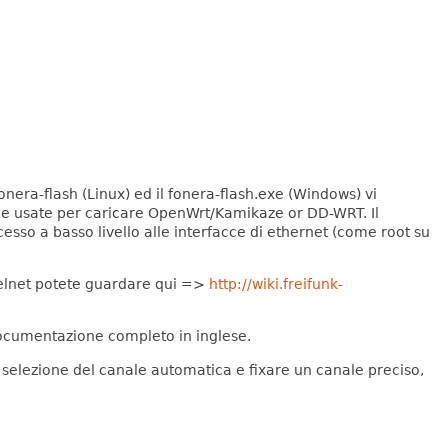
nera-flash (Linux) ed il fonera-flash.exe (Windows) vi
e usate per caricare OpenWrt/Kamikaze or DD-WRT.
Il
esso a basso livello alle interfacce di ethernet
(come root su
l telnet potete guardare qui =>
http://wiki.freifunk-
documentazione completo in inglese.
la selezione del canale automatica e fixare un canale preciso,