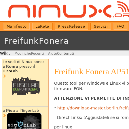
Manifesto
LaRete
PressRelease
Servizi
FAQ
FreifunkFonera
Wiki:
ModificheRecenti
AiutoContenuti
Le sedi di Ninux sono:
a
Roma
presso il
Freifunk Fonera AP51
FusoLab
Questo tool per Windows e Linux vi pe
firmware FON.
ATTENZIONE VI PERMETTE DI IN
*
http://download-master.berlin.freif
a
Pisa
all'EigenLab
--Direct Links: (Aggiustateli se si ro
per linux