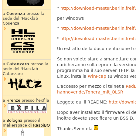
*
http://download-master.berlin.frei
a
Cosenza
presso la
per windows
sede dell'Hacklab
Cosenza
*
http://download-master.berlin.frei
*
http://download-master.berlin.frei
Un estratto della documentazione trad
Se non volete stare a smanettare con 
a
Catanzaro
presso la
caricheranno sulla eprom la version
sede dell'Hacklab
programma ha il suo server TFTP, la 
Catanzaro
Linux, installa
WinPcap
su windos ve
L'accesso per mezzo di telnet a
Red
hannover.de/Fonera_mit_OLSR
a
Firenze
presso l'exfila
Leggete qui il README:
http://downl
Dopo aver installato il firmware di d
inoltre dovete specificare un BSSID.
a
Bologna
presso il
makerspace di
RaspiBO
Thanks Sven-ola