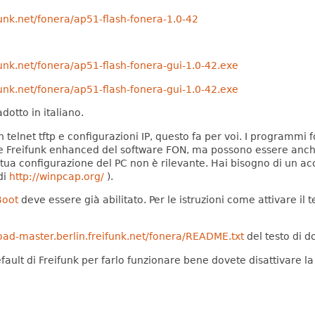
funk.net/fonera/ap51-flash-fonera-1.0-42
funk.net/fonera/ap51-flash-fonera-gui-1.0-42.exe
funk.net/fonera/ap51-flash-fonera-gui-1.0-42.exe
otto in italiano.
telnet tftp e configurazioni IP, questo fa per voi.
I programmi fo
e Freifunk enhanced del software FON,
ma possono essere anch
tua configurazione del PC non è rilevante.
Hai bisogno di un acc
di
http://winpcap.org/
).
Boot
deve essere già abilitato.
Per le istruzioni come attivare i
oad-master.berlin.freifunk.net/fonera/README.txt
del testo di 
efault di Freifunk per farlo funzionare bene dovete disattivare 