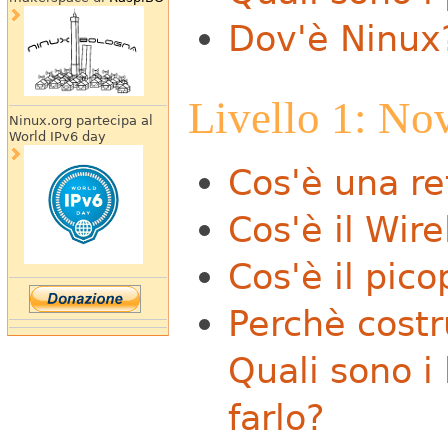
Dov'è Ninux
Livello 1: No
Ninux.org partecipa al
World IPv6 day
Cos'è una re
Cos'è il Wi
Cos'è il pic
Perchè costr
Quali sono i
farlo?