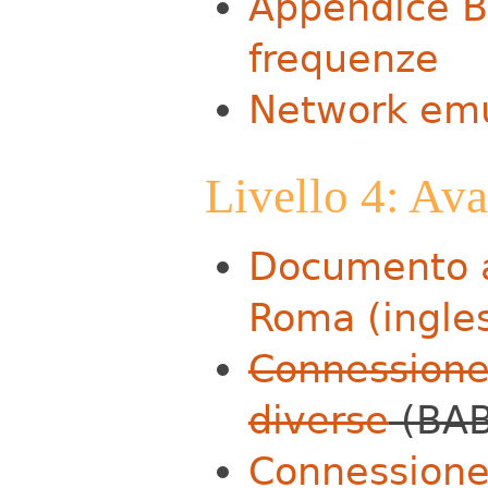
Appendice B:
frequenze
Network emu
Livello 4: Av
Documento ar
Roma (ingle
Connessione 
diverse
(BAB
Connessione 