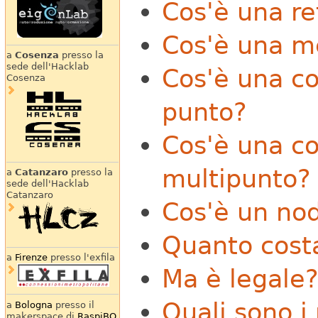
Cos'è una re
Cos'è una m
a
Cosenza
presso la
sede dell'Hacklab
Cos'è una co
Cosenza
punto?
Cos'è una co
multipunto?
a
Catanzaro
presso la
sede dell'Hacklab
Catanzaro
Cos'è un no
Quanto cost
a
Firenze
presso l'exfila
Ma è legale
Quali sono i 
a
Bologna
presso il
makerspace di
RaspiBO