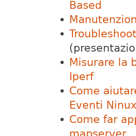
Based
Manutenzion
Troubleshoot
(presentazi
Misurare la 
Iperf
Come aiutare
Eventi Ninu
Come far app
mapserver