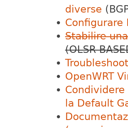
diverse
(BGP
Configurare 
Stabilire un
(OLSR BASE
Troubleshoot
OpenWRT Vir
Condividere 
la Default 
Documentaz