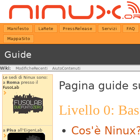
Manifesto
LaRete
PressRelease
Servizi
FAQ
MappaSito
Guide
Wiki:
ModificheRecenti
AiutoContenuti
Le sedi di Ninux sono:
Pagina guide su
a
Roma
presso il
FusoLab
Livello 0: Bas
Cos'è Ninux
a
Pisa
all'EigenLab