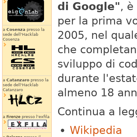
di Google"
, è
per la prima v
a
Cosenza
presso la
2005, nel qual
sede dell'Hacklab
Cosenza
che completano
sviluppo di co
durante l'esta
a
Catanzaro
presso la
sede dell'Hacklab
almeno 18 anni
Catanzaro
Continua a leg
a
Firenze
presso l'exfila
Wikipedia