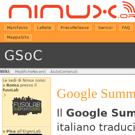
Manifesto
LaRete
PressRelease
Servizi
FAQ
MappaSito
GSoC
Wiki:
ModificheRecenti
AiutoContenuti
Le sedi di Ninux sono:
a
Roma
presso il
Google Summe
FusoLab
Il
Google Sum
italiano traduc
a
Pisa
all'EigenLab