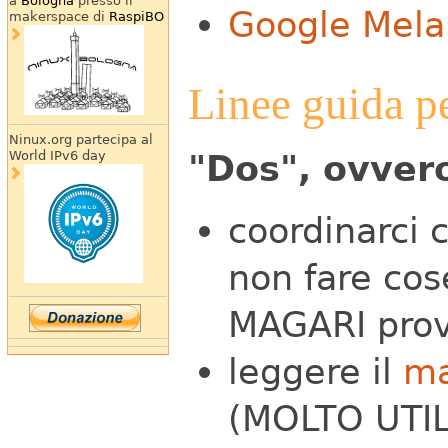
a
Bologna
presso il
Google Mel
makerspace di
RaspiBO
Linee guida 
Ninux.org partecipa al
World IPv6 day
"Dos", ovver
coordinarci c
non fare cos
MAGARI prov
leggere il
ma
(MOLTO UTIL