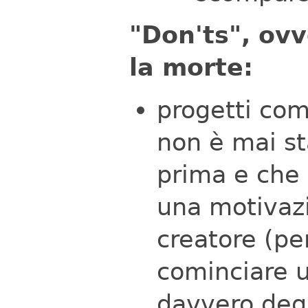
"Don'ts", ov
la morte:
progetti co
non è mai st
prima e che 
una motivazi
creatore (pe
cominciare u
davvero degn