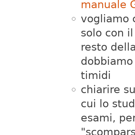
manuale G
vogliamo c
solo con i
resto dell
dobbiamo 
timidi
chiarire s
cui lo stu
esami, per
"scompars