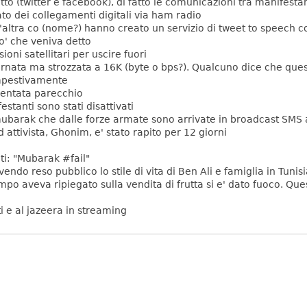
gitto (twitter e facebook), di fatto le comunicazioni tra manifesta
to dei collegamenti digitali via ham radio
n'altra co (nome?) hanno creato un servizio di tweet to speech 
io' che veniva detto
oni satellitari per uscire fuori
ornata ma strozzata a 16K (byte o bps?). Qualcuno dice che ques
empestivamente
umentata parecchio
estanti sono stati disattivati
barak che dalle forze armate sono arrivate in broadcast SMS a t
attivista, Ghonim, e' stato rapito per 12 giorni
nti: "Mubarak #fail"
avendo reso pubblico lo stile di vita di Ben Ali e famiglia in Tun
o aveva ripiegato sulla vendita di frutta si e' dato fuoco. Que
i e al jazeera in streaming