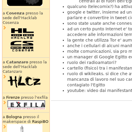
centrali al di fuori dell'E
qualcuno (telecomix?) ha attiva
google e twitter, insieme ad u
a
Cosenza
presso la
parlare e convertire in tweet c
sede dell'Hacklab
Cosenza
sono state usate anche connessi
ad un certo punto Internet e' t
accedere alle informazioni t
la gente che utilizza Tor e' a
anche i cellulari di alcuni manif
molte comunicazioni, sia pro mu
un manager di Google Egitto ed 
a
Catanzaro
presso la
ruolo dei radioamatori?
sede dell'Hacklab
cartello (fisico) tra i manifesta
Catanzaro
ruolo di wikileaks. si dice che 
mancanza di lavoro nel suo camp
contagiato l'Egitto
youtube: video dai manifestant
a
Firenze
presso l'exfila
a
Bologna
presso il
makerspace di
RaspiBO