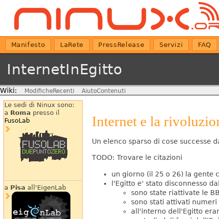
Manifesto
LaRete
PressRelease
Servizi
FAQ
InternetInEgitto
Wiki:
ModificheRecenti
AiutoContenuti
Le sedi di Ninux sono:
a
Roma
presso il
Internet e la rivoluzi
FusoLab
Un elenco sparso di cose successe dal
TODO: Trovare le citazioni
un giorno (il 25 o 26) la gente 
l'Egitto e' stato disconnesso dal
a
Pisa
all'EigenLab
sono state riattivate le 
sono stati attivati numeri
all'interno dell'Egitto e