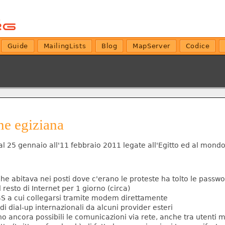
Guide
MailingLists
Blog
MapServer
Codice
one egiziana
 25 gennaio all'11 febbraio 2011 legate all'Egitto ed al mondo 
che abitava nei posti dove c'erano le proteste ha tolto le passwo
 resto di Internet per 1 giorno (circa)
BBS a cui collegarsi tramite modem direttamente
 di dial-up internazionali da alcuni provider esteri
rano ancora possibili le comunicazioni via rete, anche tra utent