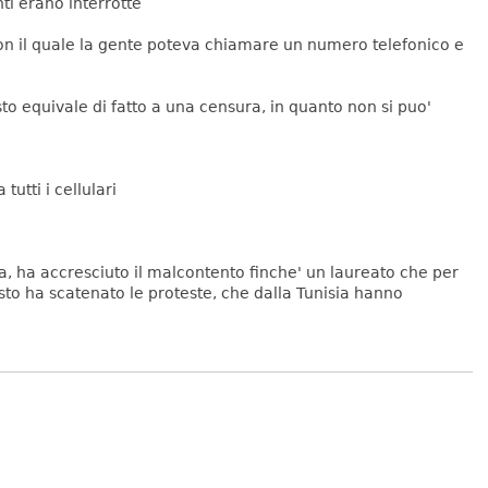
nti erano interrotte
con il quale la gente poteva chiamare un numero telefonico e
to equivale di fatto a una censura, in quanto non si puo'
utti i cellulari
isia, ha accresciuto il malcontento finche' un laureato che per
sto ha scatenato le proteste, che dalla Tunisia hanno