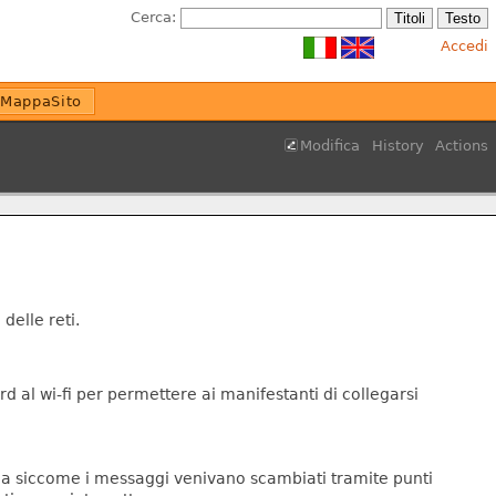
Cerca:
Accedi
MappaSito
Modifica
History
Actions
delle reti.
rd al wi-fi per permettere ai manifestanti di collegarsi
i ma siccome i messaggi venivano scambiati tramite punti