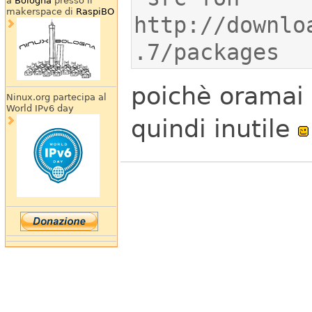
a
Bologna
presso il
makerspace di
RaspiBO
http://downlo
.7/packages
poichè oramai 
Ninux.org partecipa al
World IPv6 day
quindi inutile