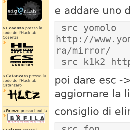
e addare uno d
 src yomolo 
a
Cosenza
presso la
sede dell'Hacklab
http://www.yo
Cosenza
 src k1k2 ht
a
Catanzaro
presso la
poi dare esc -
sede dell'Hacklab
Catanzaro
aggiornare la l
consiglio di el
a
Firenze
presso l'exfila
 src fon 