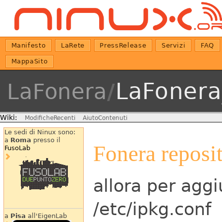
Manifesto
LaRete
PressRelease
Servizi
FAQ
MappaSito
LaFonera
LaFonera
/
Wiki:
ModificheRecenti
AiutoContenuti
Le sedi di Ninux sono:
a
Roma
presso il
Fonera reposit
FusoLab
allora per aggi
/etc/ipkg.conf
a
Pisa
all'EigenLab