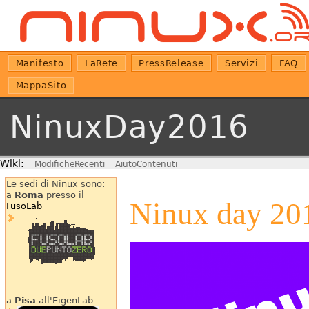
Manifesto
LaRete
PressRelease
Servizi
FAQ
MappaSito
NinuxDay2016
Wiki:
ModificheRecenti
AiutoContenuti
Le sedi di Ninux sono:
a
Roma
presso il
Ninux day 20
FusoLab
a
Pisa
all'EigenLab