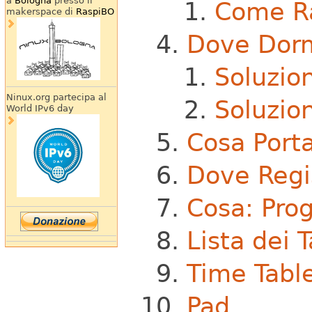
a
Bologna
presso il
Come Ra
makerspace di
RaspiBO
Dove Dor
Soluzio
Ninux.org partecipa al
Soluzio
World IPv6 day
Cosa Port
Dove Regis
Cosa: Pro
Lista dei 
Time Tabl
Pad