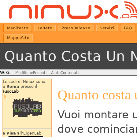
Manifesto
LaRete
PressRelease
Servizi
FAQ
MappaSito
Quanto Costa Un 
Wiki:
ModificheRecenti
AiutoContenuti
Le sedi di Ninux sono:
a
Roma
presso il
Quanto costa 
FusoLab
Vuoi montare 
dove cominciar
a
Pisa
all'EigenLab