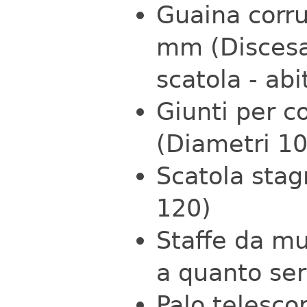
Guaina corru
mm (Discesa
scatola - abi
Giunti per c
(Diametri 1
Scatola stag
120)
Staffe da m
a quanto se
Palo telesco