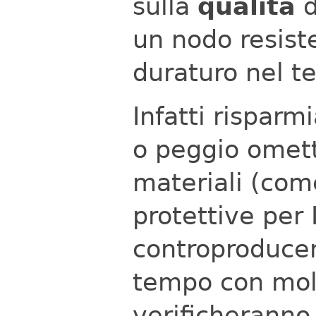
sulla
qualità
d
un nodo resist
duraturo nel t
Infatti risparm
o peggio omette
materiali (com
protettive per I
controproduce
tempo con molt
verificheranno 