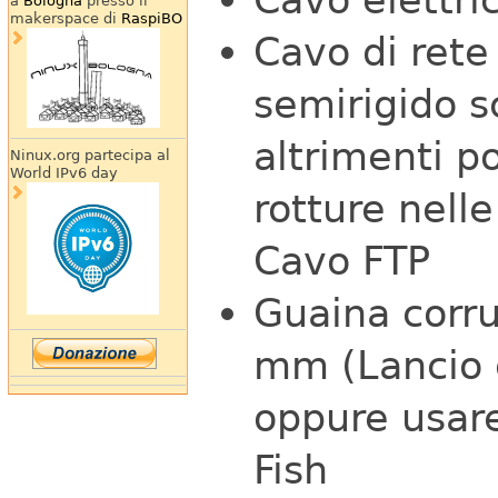
a
Bologna
presso il
makerspace di
RaspiBO
Cavo di rete
semirigido 
altrimenti p
Ninux.org partecipa al
World IPv6 day
rotture nelle
Cavo FTP
Guaina corru
mm (Lancio c
oppure usar
Fish