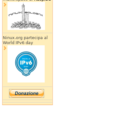
Ninux.org partecipa al
World IPv6 day