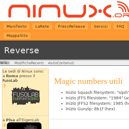
Manifesto
LaRete
PressRelease
Servizi
FAQ
MappaSito
Reverse
Wiki:
ModificheRecenti
AiutoContenuti
Le sedi di Ninux sono:
a
Roma
presso il
Magic numbers utili
FusoLab
Inizio Squash filesystem: "sqsh"
Inizio JFFS filesistem: "1984" (as
Inizio JFFS2 filesystem: 1985 (h
Inizio Gunzip: 8b1f (hex)
a
Pisa
all'EigenLab