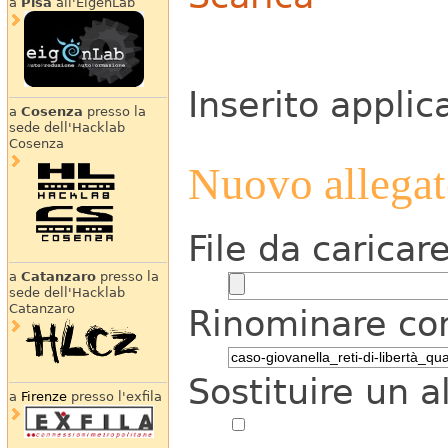
a
Pisa
all'EigenLab
Inserito applic
a
Cosenza
presso la
sede dell'Hacklab
Cosenza
Nuovo allega
File da caricar
a
Catanzaro
presso la
sede dell'Hacklab
Catanzaro
Rinominare c
Sostituire un 
a
Firenze
presso l'exfila