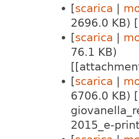
[
scarica
|
mo
2696.0 KB) 
[
scarica
|
mo
76.1 KB)
[[attachmen
[
scarica
|
mo
6706.0 KB) 
giovanella_r
2015_e-print