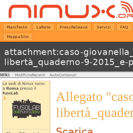
Manifesto
LaRete
PressRelease
Servizi
FAQ
MappaSito
attachment:caso-giovanella_r
libertà_quaderno-9-2015_e-p
Wiki:
ModificheRecenti
AiutoContenuti
Le sedi di Ninux sono:
a
Roma
presso il
Allegato "caso
FusoLab
libertà_quade
Scarica