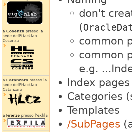
don't crea
(
OracleDa
a
Cosenza
presso la
sede dell'Hacklab
common pre
Cosenza
common p
e.g. ...Ind
Index pages
a
Catanzaro
presso la
sede dell'Hacklab
Catanzaro
Categories 
Templates
a
Firenze
presso l'exfila
/SubPages
(a