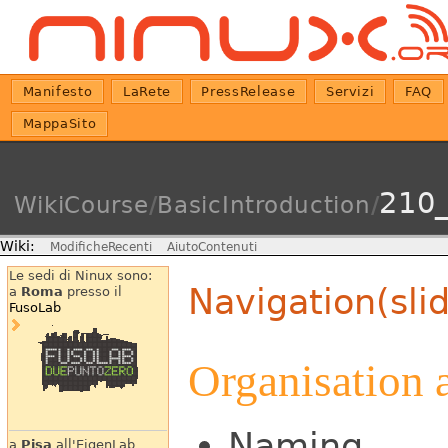
Manifesto
LaRete
PressRelease
Servizi
FAQ
MappaSito
210_
WikiCourse
/
BasicIntroduction
/
Wiki:
ModificheRecenti
AiutoContenuti
Le sedi di Ninux sono:
Navigation(sli
a
Roma
presso il
FusoLab
Organisation 
Naming
a
Pisa
all'EigenLab