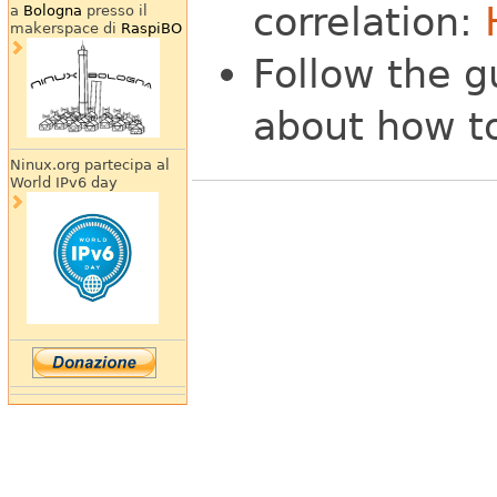
correlation:
a
Bologna
presso il
makerspace di
RaspiBO
Follow the g
about how t
Ninux.org partecipa al
World IPv6 day