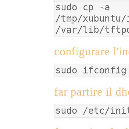
sudo cp -a 
/tmp/xubuntu/
/var/lib/tftp
configurare l'i
sudo ifconfig
far partire il d
sudo /etc/ini