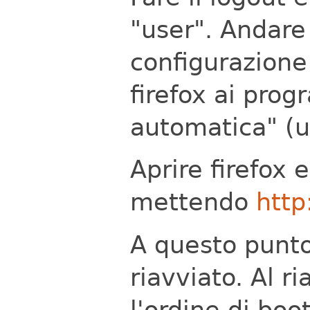
"user".
Andare 
configurazione
firefox ai pro
automatica" (un
Aprire firefox 
mettendo
http
A questo punto
riavviato. Al r
l'ordine di boo