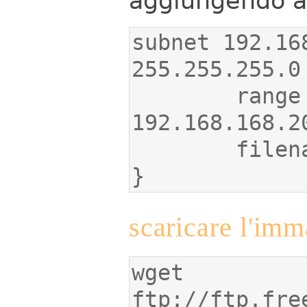
aggiungendo al
subnet 192.16
        range 192.168.168.100 
}
scaricare l'im
wget 
ftp://ftp.fre