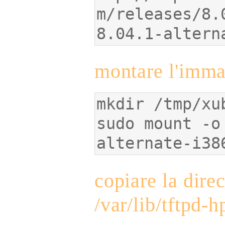
m/releases/8.
8.04.1-altern
montare l'imma
sudo mount -o
alternate-i38
copiare la dire
/var/lib/tftpd-h