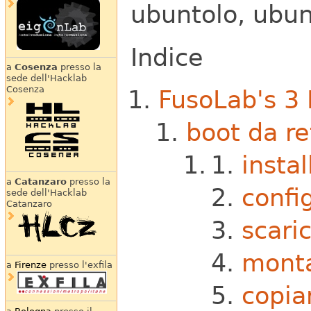
ubuntolo, ubun
Indice
a
Cosenza
presso la
sede dell'Hacklab
Cosenza
FusoLab's 3
boot da re
insta
a
Catanzaro
presso la
confi
sede dell'Hacklab
Catanzaro
scari
monta
a
Firenze
presso l'exfila
copia