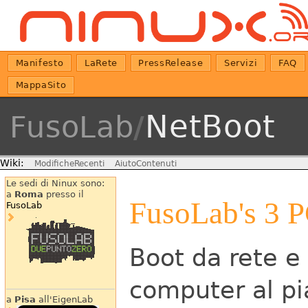
Manifesto
LaRete
PressRelease
Servizi
FAQ
MappaSito
NetBoot
FusoLab
/
Wiki:
ModificheRecenti
AiutoContenuti
Le sedi di Ninux sono:
a
Roma
presso il
FusoLab's 3 
FusoLab
Boot da rete e
computer al pi
a
Pisa
all'EigenLab