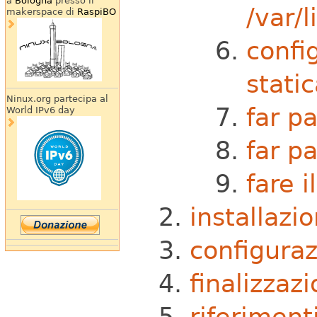
a
Bologna
presso il
/var/l
makerspace di
RaspiBO
config
stati
Ninux.org partecipa al
far pa
World IPv6 day
far pa
fare i
installazi
configura
finalizzaz
riferiment