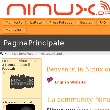
Manifesto
LaRete
PressRelease
Servizi
FAQ
MappaSito
PaginaPrincipale
Wiki:
ModificheRecenti
AiutoContenuti
Le sedi di Ninux sono:
a
Roma
presso il
Benvenuti in Ninux.o
FusoLab
English Website
La community Ninu
a
Pisa
all'EigenLab
Ninux.org
è una
commu