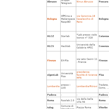
Gruppo
Abruzzo
Ninux Abruzzo
Pescara
Telegram
OfPCina e
via Canonica,18
Bologna
Makerspace
Casalecchio di
Bologna
RaspiBO
Reno
*Lab presso viale
HLCZ
Starlab
Catanza
Isonzo n° 318
Università della
HLCS
Hacklab
Cosenza
Calabria HPCC
via Leto Casini 11
Firenze
EX-Fila
Firenze
- Firenze
presidenza
Università
eigenLab
facoltà di Scienze
Pisa
Pisa
MFN
presso i
Tradate,
Lombardia
Lombardia/Ritrovi
LUG
Como, ..
Padova
-
-
Padova
via della bella
Roma
Fusolab 2.0
Roma
villa 94
Comune di
tulug
Piazza Roma
Viterbo
Vitorchiano