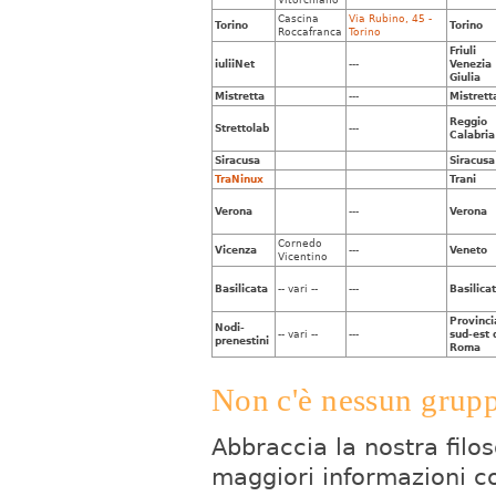
Cascina
Via Rubino, 45 -
Torino
Torino
Roccafranca
Torino
Friuli
iuliiNet
---
Venezia
Giulia
Mistretta
---
Mistrett
Reggio
Strettolab
---
Calabria
Siracusa
Siracusa
TraNinux
Trani
Verona
---
Verona
Cornedo
Vicenza
---
Veneto
Vicentino
Basilicata
-- vari --
---
Basilica
Provinci
Nodi-
-- vari --
---
sud-est 
prenestini
Roma
Non c'è nessun grup
Abbraccia la nostra filo
maggiori informazioni co