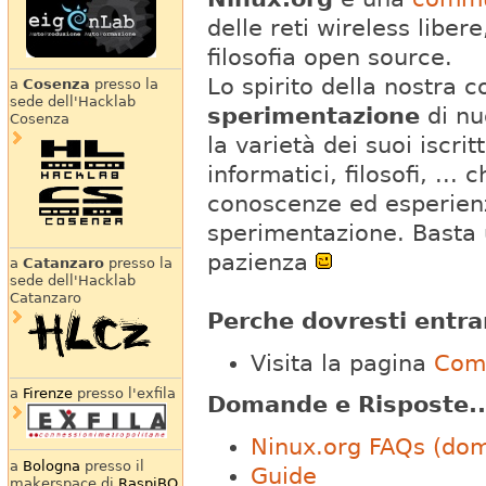
delle reti wireless libere
filosofia open source.
Lo spirito della nostra 
a
Cosenza
presso la
sede dell'Hacklab
sperimentazione
di nu
Cosenza
la varietà dei suoi iscrit
informatici, filosofi, ..
conoscenze ed esperienz
sperimentazione. Basta u
pazienza
a
Catanzaro
presso la
sede dell'Hacklab
Catanzaro
Perche dovresti entra
Visita la pagina
Com
a
Firenze
presso l'exfila
Domande e Risposte..
Ninux.org FAQs (dom
a
Bologna
presso il
Guide
makerspace di
RaspiBO